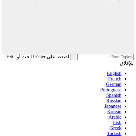
اضغط على Enter للبحث أو ESC
للإغلاق
English
French
German
Portuguese
Spanish
Russian
Japanese
Korean
Arabic
Irish
Greek
Turkish