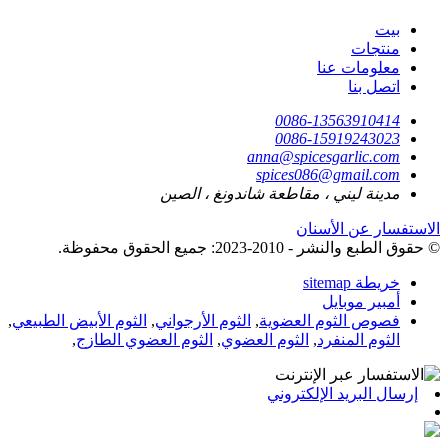
بيت
منتجات
معلومات عنا
اتصل بنا
0086-13563910414
0086-15919243023
anna@spicesgarlic.com
spices086@gmail.com
مدينة ليني ، مقاطعة شاندونغ ، الصين
الاستفسار عن الأسنان
© حقوق الطبع والنشر - 2010-2023: جميع الحقوق محفوظة.
خريطة sitemap
أمبير موبايل
فصوص الثوم العضوية
,
الثوم الأرجواني
,
الثوم الأبيض الطبيعي
,
الثوم المنفرد
,
الثوم العضوي
,
الثوم العضوي الطازج
,
إرسال البريد الإلكتروني