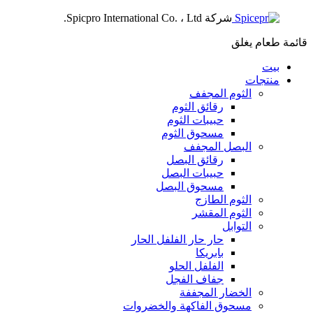
شركة Spicpro International Co. ، Ltd.
قائمة طعام
يغلق
بيت
منتجات
الثوم المجفف
رقائق الثوم
حبيبات الثوم
مسحوق الثوم
البصل المجفف
رقائق البصل
حبيبات البصل
مسحوق البصل
الثوم الطازج
الثوم المقشر
التوابل
حار حار الفلفل الحار
بابريكا
الفلفل الحلو
جفاف الفجل
الخضار المجففة
مسحوق الفاكهة والخضروات