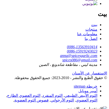
بيت
بيت
منتجات
معلومات عنا
اتصل بنا
0086-13563910414
0086-15919243023
anna@spicesgarlic.com
spices086@gmail.com
مدينة ليني ، مقاطعة شاندونغ ، الصين
الاستفسار عن الأسنان
© حقوق الطبع والنشر - 2010-2023: جميع الحقوق محفوظة.
خريطة sitemap
أمبير موبايل
الثوم الأبيض الطبيعي
,
الثوم المنفرد
,
الثوم العضوي الطازج
,
الثوم العضوي
,
الثوم الأرجواني
,
فصوص الثوم العضوية
,