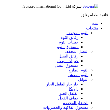
شركة Spicpro International Co. ، Ltd.
قائمة طعام
يغلق
بيت
منتجات
الثوم المجفف
رقائق الثوم
حبيبات الثوم
مسحوق الثوم
البصل المجفف
رقائق البصل
حبيبات البصل
مسحوق البصل
الثوم الطازج
الثوم المقشر
التوابل
حار حار الفلفل الحار
بابريكا
الفلفل الحلو
جفاف الفجل
الخضار المجففة
مسحوق الفاكهة والخضروات