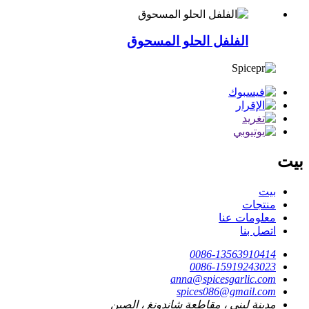
الفلفل الحلو المسحوق
بيت
بيت
منتجات
معلومات عنا
اتصل بنا
0086-13563910414
0086-15919243023
anna@spicesgarlic.com
spices086@gmail.com
مدينة ليني ، مقاطعة شاندونغ ، الصين