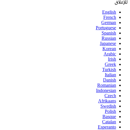
للإغلاق
English
French
German
Portuguese
Spanish
Russian
Japanese
Korean
Arabic
Irish
Greek
Turkish
Italian
Danish
Romanian
Indonesian
Czech
Afrikaans
Swedish
Polish
Basque
Catalan
Esperanto