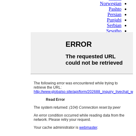
Norwegian
Pashto
Persian
Punjabi
Serbian
Sesotho
Sinhala
Slovak
Slovenian
Somali
Samoan
Scots Gaelic
Shona
Sindhi
Sundanese
Swahili
Tajik
Tamil
Telugu
Thai
Ukrainian
Urdu
Uzbek
Vietnamese
Welsh