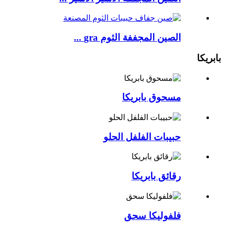
الصين المجففة الثوم gra ...
بابريكا
مسحوق بابريكا
حبيبات الفلفل الحلو
رقائق بابريكا
فلفوليكا سحق