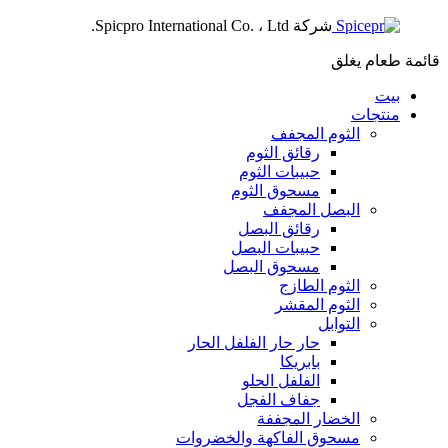
شركة Spicpro International Co. ، Ltd.
قائمة طعام
يغلق
بيت
منتجات
الثوم المجفف
رقائق الثوم
حبيبات الثوم
مسحوق الثوم
البصل المجفف
رقائق البصل
حبيبات البصل
مسحوق البصل
الثوم الطازج
الثوم المقشر
التوابل
حار حار الفلفل الحار
بابريكا
الفلفل الحلو
جفاف الفجل
الخضار المجففة
مسحوق الفاكهة والخضروات