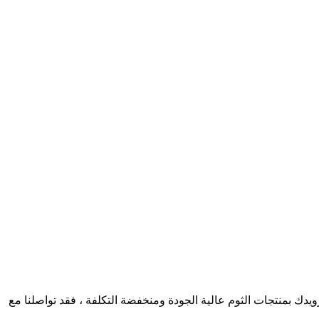
 المجففة منذ عام 2004 ، فقد اعتدنا أن نكون المورد الرئيسي للمحاس ، OLAM. ولكن من أجل تزويدك بمنتجات الثوم عالية الجودة ومنخفضة التكلفة ، فقد تواصلنا مع