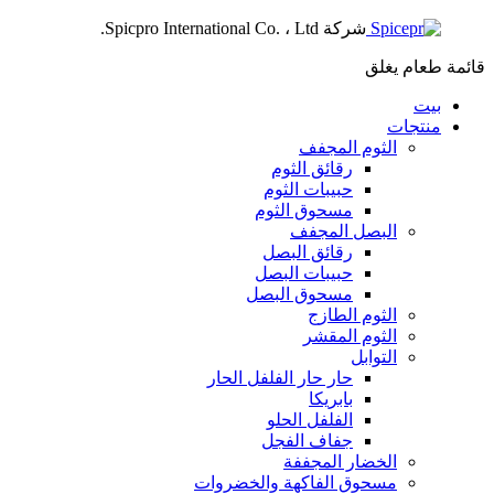
شركة Spicpro International Co. ، Ltd.
قائمة طعام
يغلق
بيت
منتجات
الثوم المجفف
رقائق الثوم
حبيبات الثوم
مسحوق الثوم
البصل المجفف
رقائق البصل
حبيبات البصل
مسحوق البصل
الثوم الطازج
الثوم المقشر
التوابل
حار حار الفلفل الحار
بابريكا
الفلفل الحلو
جفاف الفجل
الخضار المجففة
مسحوق الفاكهة والخضروات