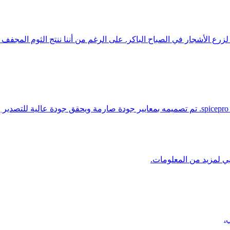
بتنظيم العمال لزرع الأشجار في الصباح الباكر. على الرغم من أننا ننتج الثوم ا
يتم إخفاء الرمز اللذيذ في المطبخ في شرائح الثوم المجففة من spicepro. تم تصميمه بمعايير جودة ص
بي لمزيد من المعلومات.
.