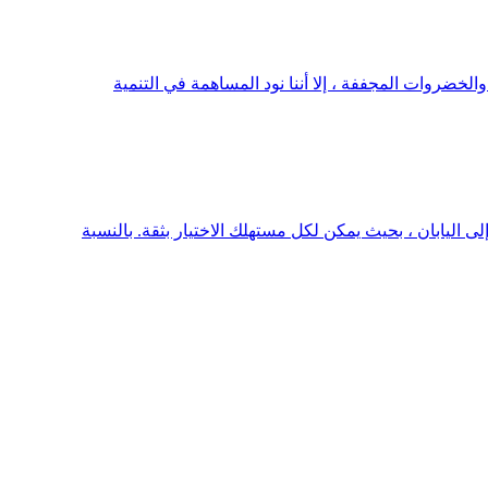
لمجفف والخضروات المجففة ، إلا أننا نود المساهمة في التنمية
ارمة ويحقق جودة عالية للتصدير إلى اليابان ، بحيث يمكن لكل مستهلك الاختيار بثقة. بالنسبة