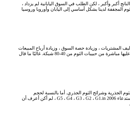
اتج أكبر وأكبر ، لكن الطلب في السوق اليابانية لم يزداد ،
ثوم المجففة لدينا بشكل أساسي إلى اليابان وأوروبا وروسيا
مصنع وحوالي 20 عامًا في الثوم المجفف في تقليل تكاليف المشتريات ، وزيادة حصة السوق ، وزيادة أرباح المبيعات
من حيث حجم الشبكة ، وهناك مسحوق خشن ومسحوق ناعم. البودرة الخشنة المزعومة هي 80-100 شبكة ، والتي يتم الحصول عليها مباشرة من حبيبات الثوم من 40-80 شبكة. غالبًا ما قال
وم الجذرية وشرائح الثوم الجذري. أما بالنسبة لحجم
الجسيمات ، فإننا ننتج 5-8Mesh ، 8-16Mesh ، 16-26mesh ، 26-40mesh ، 40-60mesh ، لكن بعض العملاء الأوروبيين ، يرغبون في استدعاء G5 ، G4 ، G3 ، G2 ، G1.in 2006 ، لم أكن أعرف أن