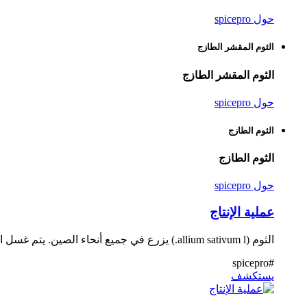
حول spicepro
الثوم المقشر الطازج
الثوم المقشر الطازج
حول spicepro
الثوم الطازج
الثوم الطازج
حول spicepro
عملية الإنتاج
الثوم (allium sativum l.) يزرع في جميع أنحاء الصين. يتم غسل المصابيح الطازجة - مقطعة إلى شرائح - جافة الفرن. بعد ذلك يتم تنظيف الرقائق وسحقها ، طحن ، منخل عند الشرط.
#spicepro
يستكشف