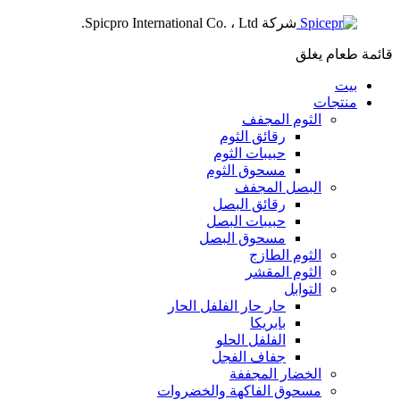
شركة Spicpro International Co. ، Ltd.
قائمة طعام
يغلق
بيت
منتجات
الثوم المجفف
رقائق الثوم
حبيبات الثوم
مسحوق الثوم
البصل المجفف
رقائق البصل
حبيبات البصل
مسحوق البصل
الثوم الطازج
الثوم المقشر
التوابل
حار حار الفلفل الحار
بابريكا
الفلفل الحلو
جفاف الفجل
الخضار المجففة
مسحوق الفاكهة والخضروات