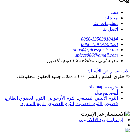
بيت
منتجات
معلومات عنا
اتصل بنا
0086-13563910414
0086-15919243023
anna@spicesgarlic.com
spices086@gmail.com
مدينة ليني ، مقاطعة شاندونغ ، الصين
الاستفسار عن الأسنان
© حقوق الطبع والنشر - 2010-2023: جميع الحقوق محفوظة.
خريطة sitemap
أمبير موبايل
الثوم الأبيض الطبيعي
,
الثوم الأرجواني
,
الثوم العضوي الطازج
,
فصوص الثوم العضوية
,
الثوم العضوي
,
الثوم المنفرد
,
إرسال البريد الإلكتروني