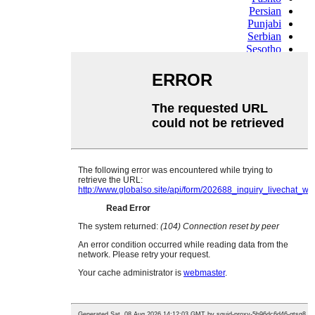
Persian
Punjabi
Serbian
Sesotho
Sinhala
Slovak
Slovenian
Somali
Samoan
Scots Gaelic
Shona
Sindhi
Sundanese
Swahili
Tajik
Tamil
Telugu
Thai
Ukrainian
Urdu
Uzbek
Vietnamese
Welsh
Xhosa
Yiddish