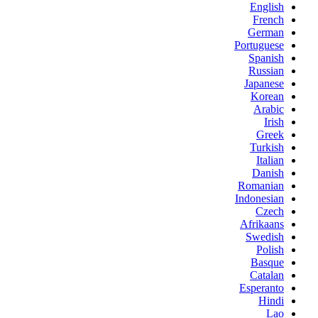
English
French
German
Portuguese
Spanish
Russian
Japanese
Korean
Arabic
Irish
Greek
Turkish
Italian
Danish
Romanian
Indonesian
Czech
Afrikaans
Swedish
Polish
Basque
Catalan
Esperanto
Hindi
Lao