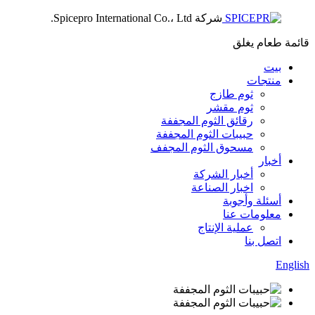
شركة Spicepro International Co.، Ltd.
قائمة طعام
يغلق
بيت
منتجات
ثوم طازج
ثوم مقشر
رقائق الثوم المجففة
حبيبات الثوم المجففة
مسحوق الثوم المجفف
أخبار
أخبار الشركة
اخبار الصناعة
أسئلة وأجوبة
معلومات عنا
عملية الإنتاج
اتصل بنا
English