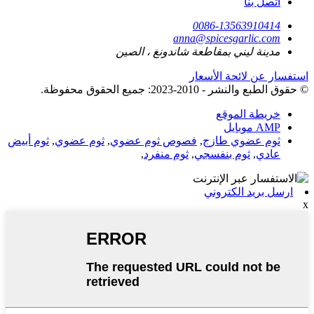
اتصل بنا
0086-13563910414
anna@spicesgarlic.com
مدينة ليني بمقاطعة شاندونغ ، الصين
استفسار عن لائحة الأسعار
© حقوق الطبع والنشر - 2010-2023: جميع الحقوق محفوظة.
خريطة الموقع
AMP موبايل
ثوم عضوي طازج
,
فصوص ثوم عضوي
,
ثوم عضوي
,
ثوم أبيض
عادي
,
ثوم بنفسجي
,
ثوم منفرد
,
ارسل بريد الكتروني
x