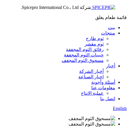
شركة Spicepro International Co.، Ltd.
قائمة طعام
يغلق
بيت
منتجات
ثوم طازج
ثوم مقشر
رقائق الثوم المجففة
حبيبات الثوم المجففة
مسحوق الثوم المجفف
أخبار
أخبار الشركة
اخبار الصناعة
أسئلة وأجوبة
معلومات عنا
عملية الإنتاج
اتصل بنا
English