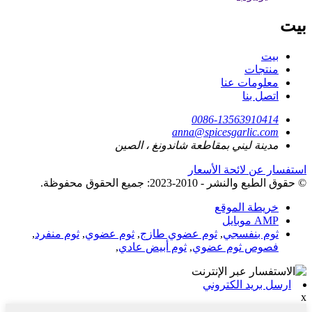
بيت
بيت
منتجات
معلومات عنا
اتصل بنا
0086-13563910414
anna@spicesgarlic.com
مدينة ليني بمقاطعة شاندونغ ، الصين
استفسار عن لائحة الأسعار
© حقوق الطبع والنشر - 2010-2023: جميع الحقوق محفوظة.
خريطة الموقع
AMP موبايل
ثوم بنفسجي
,
ثوم عضوي طازج
,
ثوم عضوي
,
ثوم منفرد
,
فصوص ثوم عضوي
,
ثوم أبيض عادي
,
ارسل بريد الكتروني
x