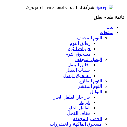
شركة Spicpro International Co. ، Ltd.
قائمة طعام
يغلق
بيت
منتجات
الثوم المجفف
رقائق الثوم
حبيبات الثوم
مسحوق الثوم
البصل المجفف
رقائق البصل
حبيبات البصل
مسحوق البصل
الثوم الطازج
الثوم المقشر
التوابل
حار حار الفلفل الحار
بابريكا
الفلفل الحلو
جفاف الفجل
الخضار المجففة
مسحوق الفاكهة والخضروات