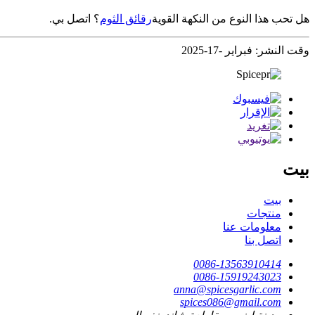
هل تحب هذا النوع من النكهة القوية
رقائق الثوم
؟ اتصل بي.
وقت النشر: فبراير -17-2025
بيت
بيت
منتجات
معلومات عنا
اتصل بنا
0086-13563910414
0086-15919243023
anna@spicesgarlic.com
spices086@gmail.com