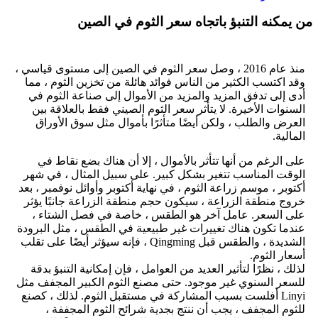
من يمكنه التنبؤ باتجاه سعر الثوم في الصين
منذ عام 2016 ، وصل سعر الثوم في الصين إلى مستوى قياسي ،
وقد اكتسب الكثير من الناس فوائد هائلة من تخزين الثوم ، مما
أدى إلى تدفق المزيد والمزيد من الأموال إلى صناعة الثوم في
السنوات الأخيرة. لا يتأثر سعر الثوم الصيني فقط بالعلاقة بين
العرض والطلب ، ولكن أيضًا متأثرًا بأموال مثل سوق الأوراق
المالية.
على الرغم من أنها تتأثر بالأموال ، إلا أن هناك بضع نقاط في
الوقت المناسب تتغير بشكل كبير. على سبيل المثال ، في شهر
أكتوبر ، موسم زراعة الثوم ، في نهاية أكتوبر وأوائل نوفمبر ، بعد
خروج منطقة الزراعة ، سيكون حجم منطقة الزراعة جانبًا يؤثر
على السعر. عامل آخر هو الطقس ، خاصة في فصل الشتاء ،
عندما تكون هناك تغييرات غير طبيعية في الطقس ، مثل البرودة
الشديدة ، والطقس قبل Qingming ، فإنه سيؤثر أيضًا على تقلب
أسعار الثوم.
لذلك ، نظرًا لتأثير العديد من العوامل ، فإن إمكانية التنبؤ بدقة
للسعر السنوي غير موجود. حتى مصنع الثوم الكبير المجفف مثل
Linyi أفلست بسبب المشاركة في مستقبل الثوم. لذلك ، كصنع
للثوم المجفف ، يجب أن ننتج بجدية شرائح الثوم المجففة ،