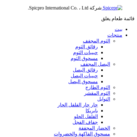
شركة Spicpro International Co. ، Ltd.
قائمة طعام
يغلق
بيت
منتجات
الثوم المجفف
رقائق الثوم
حبيبات الثوم
مسحوق الثوم
البصل المجفف
رقائق البصل
حبيبات البصل
مسحوق البصل
الثوم الطازج
الثوم المقشر
التوابل
حار حار الفلفل الحار
بابريكا
الفلفل الحلو
جفاف الفجل
الخضار المجففة
مسحوق الفاكهة والخضروات